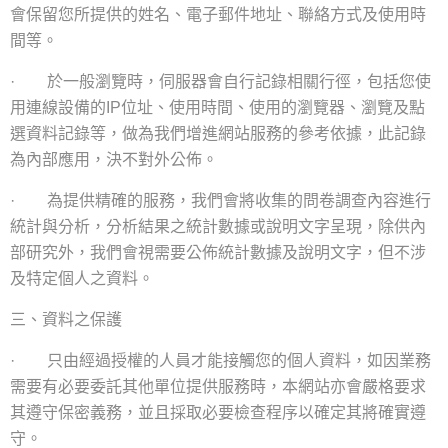
會保留您所提供的姓名
、
電子郵件地址、聯絡方式及使用時
間等
。
於一般瀏覽時
，
伺服器會自行記錄相關行徑
，
包括您使
·
用連線設備的
位址
、
使用時間
、
使用的瀏覽器
、
瀏覽及點
IP
選資料記錄等
，
做為我們增進網站服務的參考依據
，
此記錄
為內部應用
，
決不對外公佈
。
為提供精確的服務
，
我們會將收集的問卷調查內容進行
·
統計與分析
，
分析結果之統計數據或說明文字呈現
，
除供內
部研究外
，
我們會視需要公佈統計數據及說明文字
，
但不涉
及特定個人之資料
。
三、資料之保護
只由經過授權的人員才能接觸您的個人資料
，
如因業務
·
需要有必要委託其他單位提供服務時
，
本網站亦會嚴格要求
其遵守保密義務
，
並且採取必要檢查程序以確定其將確實遵
守
。