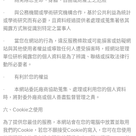
為免除您生命
、
身體
、
自由或財產上之危險
·
與公務機關或學術研究機構合作
，
基於公共利益為統計
·
或學術研究而有必要，且資料經過提供者處理或蒐集著依其
揭露方式無從識別特定之當事人
當您在網站的行為
，
違反服務條款或可能損害或妨礙網
·
站與其他使用者權益或導致任何人遭受損害時
，
經網站管理
單位研析揭露您的個人資料是為了辨識
、
聯絡或採取法律行
動所必要者。
有利於您的權益
·
本網站委託廠商協助蒐集
、
處理或利用您的個人資料
·
時
，
將對委外廠商或個人善盡監督管理之責
。
六、
之使用
Cookie
為了提供您最佳的服務
，
本網站會在您的電腦中放置並取用
我們的
，
若您不願接受
的寫入
，
您可在您使用
Cookie
Cookie