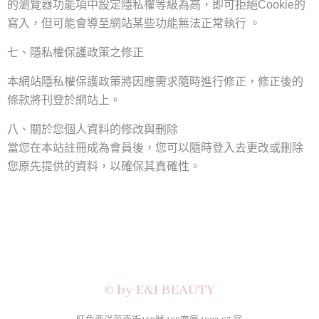
的瀏覽器功能項中設定隱私權等級為高
，
即可拒絕
的
Cookie
寫入
，
但可能會導至網站某些功能無法正常執行
。
七、隱私權保護政策之修正
本網站隱私權保護政策將因應需求隨時進行修正
，
修正後的
條款將刊登於網站上。
八、關於您個人資料的修改與刪除
當您在本站註冊成為會員後
，
您可以隨時登入去更改或刪除
您原先提供的資料
，
以確保其真確性
。
© by E&I BEAUTY