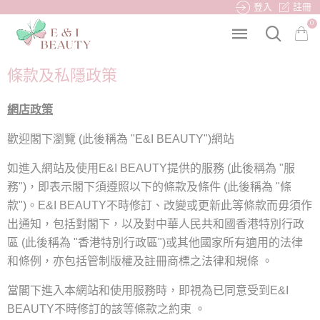
登入
註冊
0
條款及私隱政策
網
店
政策
歡迎閣下瀏覽
此後稱為
網站
(
"
E&I BEAUTY
")
如進入網站及使用
提供的服務
此後稱為
服
E&I BEAUTY
(
"
務
，
即表示閣下須遵照以下的條款及條件
此後稱為
條
")
(
"
款
。
不時修訂
、
改變或更新此等條款而毋須作
")
E&I BEAUTY
出通知
，
包括對閣下
，
以及對中華人民共和國香港特別行政
區
此後稱為
香港特別行政區
或其他國家所有適用的法律
(
"
")
和條例
，
亦包括管制版權及註冊商標之法律和規條
。
當閣下進入本網站和使用服務時
，
即視為已同意受到
E&I
不時修訂的該等條款之約束
。
BEAUTY