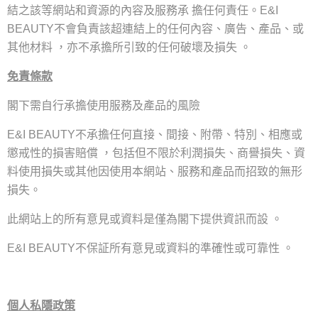
結之該等網站和資源的內容及服務承
擔任何責任
。
E&I
不會負責該超連結上的任何內容
、
廣告
、
產品
、
或
BEAUTY
其他材料
，
亦不承擔所引致的任何破壞及損失
。
免責條款
閣下需自行承擔使用服務及產品的風險
不承擔任何直接
、
間接
、
附帶
、
特別
、
相應或
E&I BEAUTY
懲戒性的損害賠償
，
包括但不限於利潤損失
、
商譽損失
、
資
料使用損失或其他因使用本網站
、
服務和產品而招致的無形
損失
。
此網站上的所有意見或資料是僅為閣下提供資訊而設
。
不保証所有意見或資料的準確性或可靠性
。
E&I BEAUTY
個人私隱政策