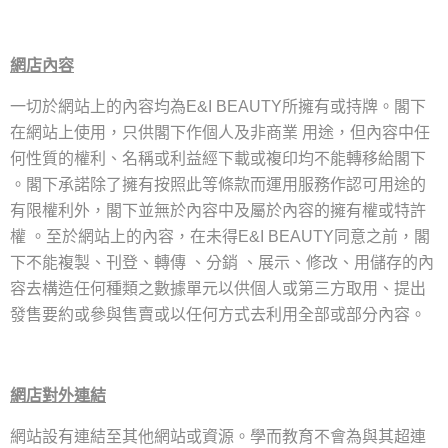
網
店
內容
一切於網站上的內容均為
所擁有或持牌。閣下
E&I BEAUTY
在網站上使用
，
只供閣下作個人及非商業
用途
，
但內容中任
何性質的權利
、
名稱或利益經下載或複印均不能轉移給閣下
。
閣下承諾除了擁有按照此等條款而運用服務作認可用途的
有限權利外
，
閣下並無於內容中及屬於內容的擁有權或特許
權
。
至於網站上的內容
，
在未得
同意之前
，
閣
E&I BEAUTY
下不能複製
、
刊登
、
轉傳
、
分銷
、
展示
、
修改
、
用儲存的內
容去構造任何種類之數據單元以供個人或第三方取用
、
提出
發售要約或參與售賣或以任何方式去利用全部或部分內容。
網
店
對外連結
網站設有連結至其他網站或資源
。學而教育
不會為與其超連