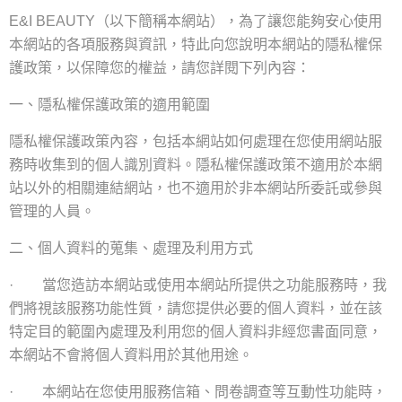
（以下簡稱本網站
），
為了讓您能夠安心使用
E&I BEAUTY
本網站的各項服務與資訊
，
特此向您說明本網站的隱私權保
護政策
，
以保障您的權益
，
請您詳閱下列內容
：
一、隱私權保護政策的適用範圍
隱私權保護政策內容
，
包括本網站如何處理在您使用網站服
務時收集到的個人識別資料
。
隱私權保護政策不適用於本網
站以外的相關連結網站
，
也不適用於非本網站所委託或參與
管理的人員
。
二、個人資料的蒐集
、
處理及利用方式
當您造訪本網站或使用本網站所提供之功能服務時
，
我
·
們將視該服務功能性質
，
請您提供必要的個人資料
，
並在該
特定目的範圍內處理及利用您的個人資料非經您書面同意
，
本網站不會將個人資料用於其他用途
。
本網站在您使用服務信箱
、
問卷調查等互動性功能時
，
·