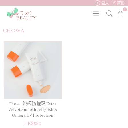
登入
註冊
0
CHOWA
Chowa 終極防曬霜 Extra
Velvet Smooth Jellyfish &
Omega UV Protection
HK$380